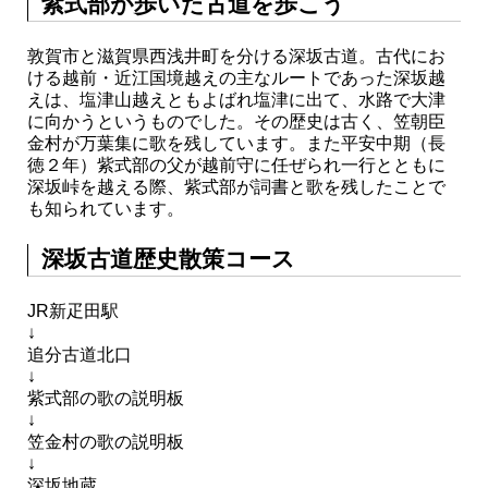
紫式部が歩いた古道を歩こう
敦賀市と滋賀県西浅井町を分ける深坂古道。古代にお
ける越前・近江国境越えの主なルートであった深坂越
えは、塩津山越えともよばれ塩津に出て、水路で大津
に向かうというものでした。その歴史は古く、笠朝臣
金村が万葉集に歌を残しています。また平安中期（長
徳２年）紫式部の父が越前守に任ぜられ一行とともに
深坂峠を越える際、紫式部が詞書と歌を残したことで
も知られています。
深坂古道歴史散策コース
JR新疋田駅
↓
追分古道北口
↓
紫式部の歌の説明板
↓
笠金村の歌の説明板
↓
深坂地蔵