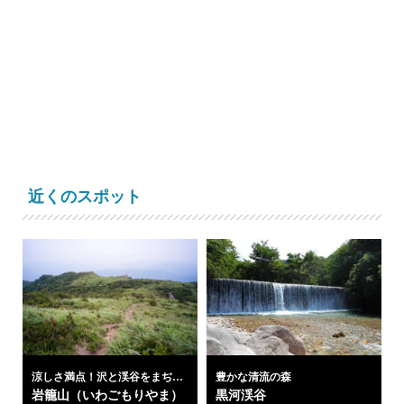
近くのスポット
涼しさ満点！沢と渓谷をまぢか
豊かな清流の森
に眺めて山歩き
岩籠山（いわごもりやま）
黒河渓谷