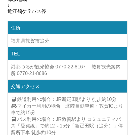
↓
近江鶴ケ丘バス停
住所
福井県敦賀市追分
TEL
港都つるが観光協会 0770-22-8167 敦賀観光案内
所 0770-21-8686
交通アクセス
鉄道利用の場合：JR新疋田駅より 徒歩約10分
マイカー利用の場合：北陸自動車道・敦賀ICより
車で約15分
バス利用の場合：JR敦賀駅より コミュニティバ
ス「愛発線」で約12～15分「新疋田駅（追分）」停
留所下車 徒歩約10分