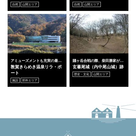
自然
山間エリア
自然
山間エリア
アミューズメントも充実の最新
賤ヶ岳合戦の際、柴田勝家が本
温泉施設
陣として築城
敦賀きらめき温泉リラ・ポ
玄蕃尾城（内中尾山城）跡
ート
歴史・文化
山間エリア
施設
郊外エリア