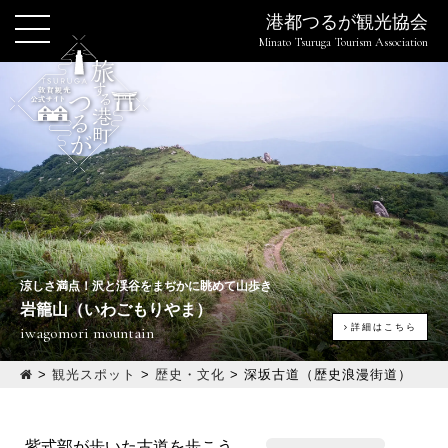
港都つるが観光協会
Minato Tsuruga Tourism Association
涼しさ満点！沢と渓谷をまぢかに眺めて山歩き
岩籠山（いわごもりやま）
詳細はこちら
iwagomori mountain
>
観光スポット
>
歴史・文化
>
深坂古道（歴史浪漫街道）
紫式部が歩いた古道を歩こう