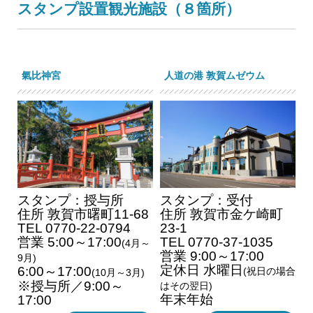
スタンプ設置観光施設（８箇所）
氣比神宮
人道の港 敦賀ムゼウム
スタンプ：授与所
スタンプ：受付
住所 敦賀市曙町11-68
住所 敦賀市金ケ崎町
TEL 0770-22-0794
23-1
営業 5:00～17:00
TEL 0770-37-1035
(4月～
営業 9:00～17:00
9月)
定休日 水曜日
6:00～17:00
(祝日の場合
(10月～3月)
※授与所／9:00～
はその翌日)
年末年始
17:00