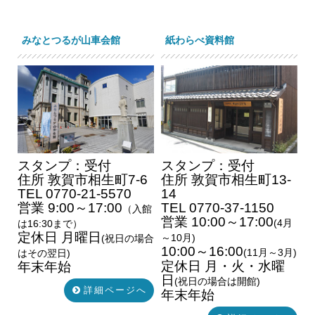
みなとつるが山車会館
紙わらべ資料館
スタンプ：受付
スタンプ：受付
住所 敦賀市相生町7-6
住所 敦賀市相生町13-
TEL 0770-21-5570
14
営業 9:00～17:00
TEL 0770-37-1150
（入館
営業 10:00～17:00
(4月
は16:30まで）
定休日 月曜日
～10月)
(祝日の場合
10:00～16:00
(11月～3月)
はその翌日)
定休日 月・火・水曜
年末年始
日
(祝日の場合は開館)
詳細ページへ
年末年始