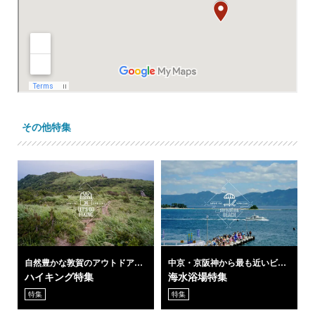
その他特集
自然豊かな敦賀のアウトドアを
中京・京阪神から最も近いビー
満喫
チリゾート
ハイキング特集
海水浴場特集
特集
特集