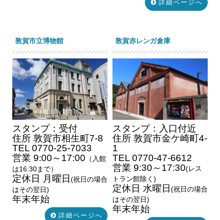
詳細ページへ
敦賀市立博物館
敦賀赤レンガ倉庫
スタンプ：受付
スタンプ：入口付近
住所 敦賀市相生町7-8
住所 敦賀市金ケ崎町4-
TEL 0770-25-7033
1
営業 9:00～17:00
TEL 0770-47-6612
（入館
営業 9:30～17:30
(レス
は16:30まで）
定休日 月曜日
トラン館除く)
(祝日の場合
定休日 水曜日
(祝日の場合
はその翌日)
年末年始
はその翌日)
年末年始
詳細ページへ