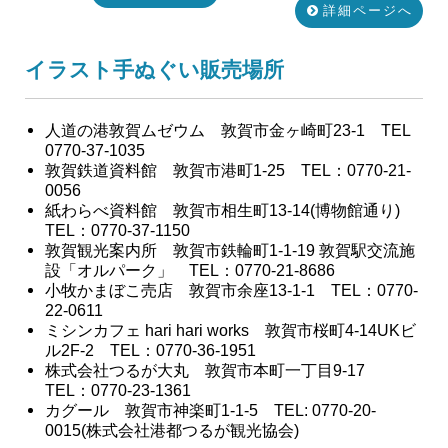
詳細ページへ
イラスト手ぬぐい販売場所
人道の港敦賀ムゼウム 敦賀市金ヶ崎町23-1 TEL
0770-37-1035
敦賀鉄道資料館 敦賀市港町1-25 TEL：0770-21-
0056
紙わらべ資料館 敦賀市相生町13-14(博物館通り)
TEL：0770-37-1150
敦賀観光案内所 敦賀市鉄輪町1-1-19 敦賀駅交流施
設「オルパーク」 TEL：0770-21-8686
小牧かまぼこ売店 敦賀市余座13-1-1 TEL：0770-
22-0611
ミシンカフェ hari hari works 敦賀市桜町4-14UKビ
ル2F-2 TEL：0770-36-1951
株式会社つるが大丸 敦賀市本町一丁目9-17
TEL：0770-23-1361
カグール 敦賀市神楽町1-1-5 TEL: 0770-20-
0015(株式会社港都つるが観光協会)