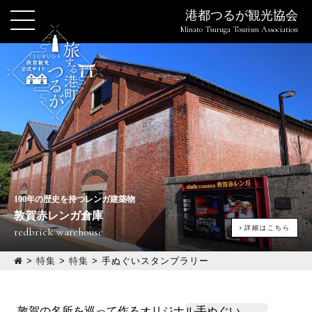
港都つるが観光協会
Minato Tsuruga Tourism Association
100年の歴史を持つレンガ建築物
敦賀赤レンガ倉庫
詳細はこちら
redbrick warehouse
>
特集
>
特集
>
手ぬぐいスタンプラリー
敦賀の名所を巡って作るオリジナル手ぬぐい