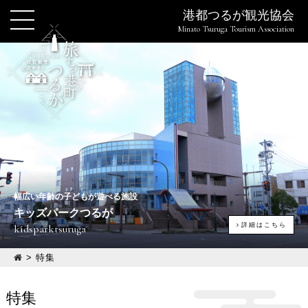
港都つるが観光協会
Minato Tsuruga Tourism Association
幅広い年齢の子どもが遊べる施設
キッズパークつるが
詳細はこちら
kidsparktsuruga
>
特集
特集