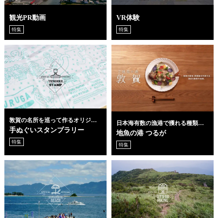
観光PR動画
VR体験
特集
特集
敦賀の名所を巡って作るオリジナ
日本海有数の漁港で獲れる種類豊
ル手ぬぐい
手ぬぐいスタンプラリー
富な地魚
地魚の港 つるが
特集
特集