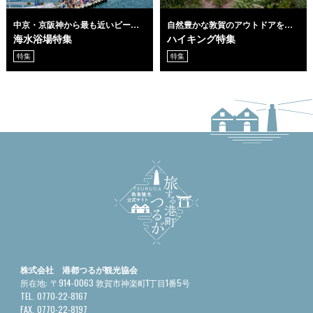
中京・京阪神から最も近いビーチ
自然豊かな敦賀のアウトドアを満
リゾート
喫
海水浴場特集
ハイキング特集
特集
特集
株式会社 港都つるが観光協会
所在地:
〒914-0063 敦賀市神楽町1丁目1番5号
TEL.
0770-22-8167
FAX.
0770-22-8197