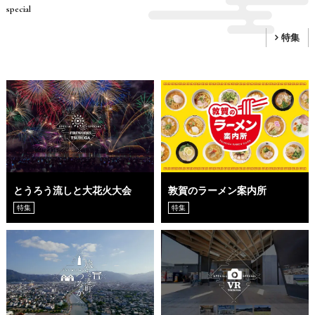
special
特集
とうろう流しと大花火大会
敦賀のラーメン案内所
特集
特集