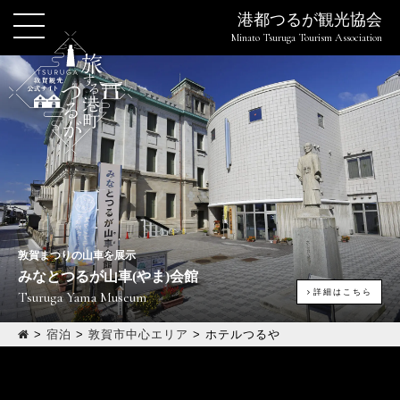
港都つるが観光協会
Minato Tsuruga Tourism Association
敦賀まつりの山車を展示
みなとつるが山車(やま)会館
詳細はこちら
Tsuruga Yama Museum
>
宿泊
>
敦賀市中心エリア
>
ホテルつるや