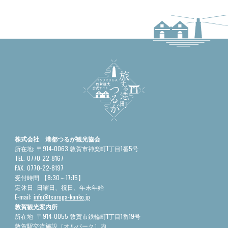
株式会社 港都つるが観光協会
所在地:
〒914-0063 敦賀市神楽町1丁目1番5号
TEL.
0770-22-8167
FAX.
0770-22-8197
受付時間
【8:30～17:15】
定休日:
日曜日、祝日、年末年始
E-mail:
info@tsuruga-kanko.jp
敦賀観光案内所
所在地:
〒914-0055 敦賀市鉄輪町1丁目1番19号
敦賀駅交流施設［オルパーク］内