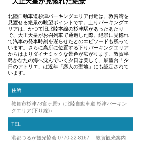
大正天皇が見惚れた絶景
北陸自動車道杉津パーキングエリア付近は、敦賀湾を
見渡せる絶景の眺望ポイントです。上りパーキングエ
リアは、かつて旧北陸本線の杉津駅があったあたり
で、大正天皇がお召列車で通過した際、絶景に見惚れ
て汽車の発車時刻を遅らせたとのエピソードも残って
います。さらに高所に位置する下りパーキングエリア
からはよりダイナミックな景色が広がります。敦賀半
島かなたの海へ沈んでいく夕日は美しく、展望台「夕
日のアトリエ」は近年「恋人の聖地」にも認定されて
います。
住所
敦賀市杉津73宮ヶ原5（北陸自動車道 杉津パーキン
グエリア(下り線)）
TEL
港都つるが観光協会 0770-22-8167 敦賀観光案内