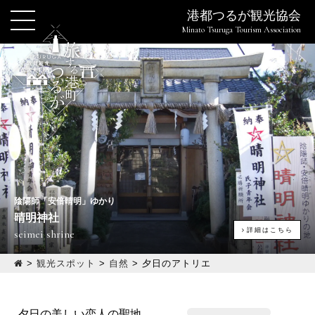
港都つるが観光協会
Minato Tsuruga Tourism Association
陰陽師「安倍晴明」ゆかり
晴明神社
詳細はこちら
seimei shrine
>
観光スポット
>
自然
>
夕日のアトリエ
夕日の美しい恋人の聖地