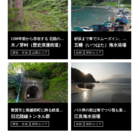
1200年前から存在する 北陸の難
砂浜まで車でスムーズイン、子
所
どもも大喜びのアプローチが心
木ノ芽峠（歴史浪漫街道）
五幡（いつはた）海水浴場
憎い
歴史・文化
山間エリア
自然
郊外エリア
敦賀市と南越前町に跨る鉄道遺
バス停の前は海でつり筏も楽し
構群
める遠浅の海です
旧北陸線トンネル群
江良海水浴場
歴史・文化
郊外エリア
自然
郊外エリア