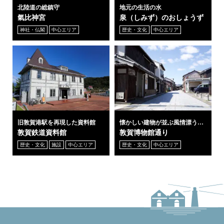
北陸道の総鎮守
地元の生活の水
氣比神宮
泉（しみず）のおしょうず
神社・仏閣
中心エリア
歴史・文化
中心エリア
旧敦賀港駅を再現した資料館
懐かしい建物が並ぶ風情漂う通
り
敦賀鉄道資料館
敦賀博物館通り
歴史・文化
施設
中心エリア
歴史・文化
中心エリア