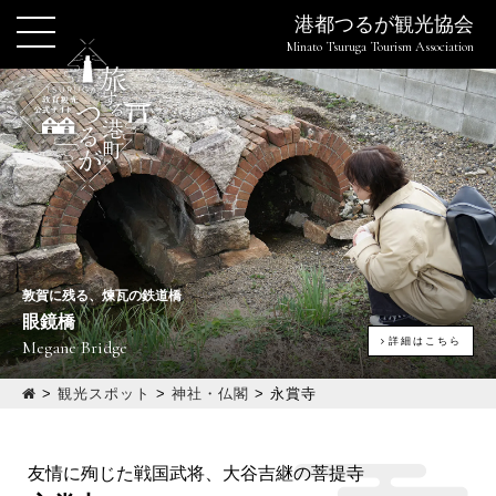
港都つるが観光協会
Minato Tsuruga Tourism Association
敦賀に残る、煉瓦の鉄道橋
眼鏡橋
詳細はこちら
Megane Bridge
>
観光スポット
>
神社・仏閣
>
永賞寺
友情に殉じた戦国武将、大谷吉継の菩提寺