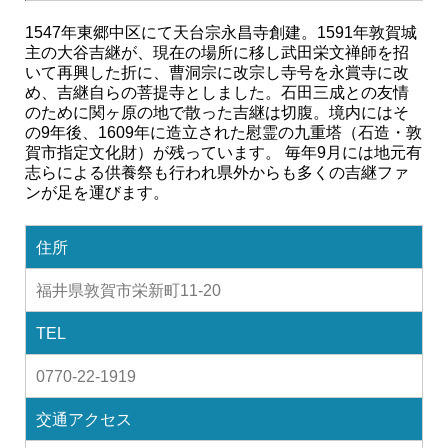
1547年東郷中区にて天台宗永昌寺創建。1591年敦賀城
主の大谷吉継が、現在の場所に移し武田栄文禅師を招
いて再興した折に、曹洞宗に改宗し寺号を永賞寺に改
め、吉継自らの菩提寺としました。石田三成との友情
のために関ヶ原の地で散った吉継は切腹。境内にはそ
の9年後、1609年に造立された慰霊の九重塔（石造・敦
賀市指定文化財）が残っています。 毎年9月には地元有
志らによる供養祭も行われ県外からも多くの吉継ファ
ンが足を運びます。
住所
福井県敦賀市栄新町11-20
TEL
0770-22-1919
交通アクセス