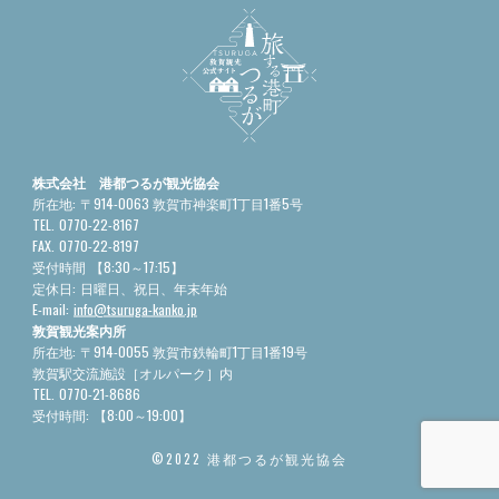
株式会社 港都つるが観光協会
所在地:
〒914-0063 敦賀市神楽町1丁目1番5号
TEL.
0770-22-8167
FAX.
0770-22-8197
受付時間
【8:30～17:15】
定休日:
日曜日、祝日、年末年始
E-mail:
info@tsuruga-kanko.jp
敦賀観光案内所
所在地:
〒914-0055 敦賀市鉄輪町1丁目1番19号
敦賀駅交流施設［オルパーク］内
TEL.
0770-21-8686
受付時間:
【8:00～19:00】
©2022 港都つるが観光協会