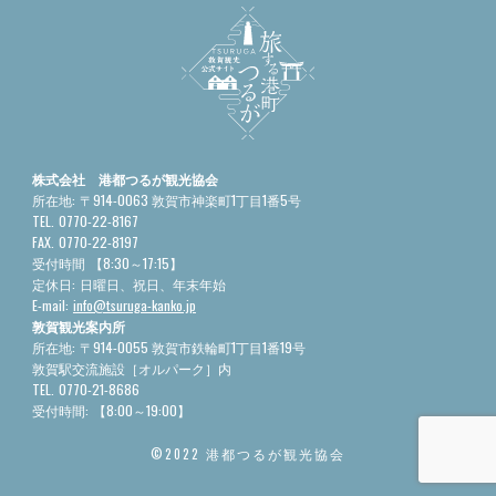
株式会社 港都つるが観光協会
所在地:
〒914-0063 敦賀市神楽町1丁目1番5号
TEL.
0770-22-8167
FAX.
0770-22-8197
受付時間
【8:30～17:15】
定休日:
日曜日、祝日、年末年始
E-mail:
info@tsuruga-kanko.jp
敦賀観光案内所
所在地:
〒914-0055 敦賀市鉄輪町1丁目1番19号
敦賀駅交流施設［オルパーク］内
TEL.
0770-21-8686
受付時間:
【8:00～19:00】
©2022 港都つるが観光協会