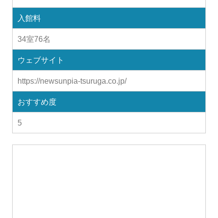
入館料
34室76名
ウェブサイト
https://newsunpia-tsuruga.co.jp/
おすすめ度
5