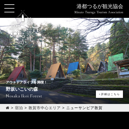
港都つるが観光協会
Minato Tsuruga Tourism Association
アウトドアライフを満喫！
野坂いこいの森
詳細はこちら
Nosaka Ikoi Forest
>
宿泊
>
敦賀市中心エリア
>
ニューサンピア敦賀