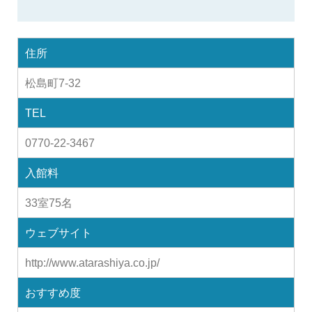
住所
松島町7-32
TEL
0770-22-3467
入館料
33室75名
ウェブサイト
http://www.atarashiya.co.jp/
おすすめ度