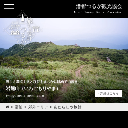
港都つるが観光協会
Minato Tsuruga Tourism Association
涼しさ満点！沢と渓谷をまぢかに眺めて山歩き
岩籠山（いわごもりやま）
詳細はこちら
iwagomori mountain
>
宿泊
>
郊外エリア
>
あたらしや旅館