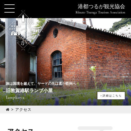
港都つるが観光協会
Minato Tsuruga Tourism Association
旅は国境を越えて、ヤードの先は遥か欧州へ
旧敦賀港駅ランプ小屋
詳細はこちら
lampkoya
>
アクセス