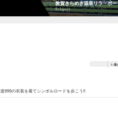
敦賀きらめき温泉リラ・ポー
Relaport
未
道999の衣装を着てシンボルロードを歩こう!!