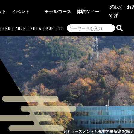
グルメ・お
ット
イベント
モデルコース
体験ツアー
やげ
|
ENG
|
ZHCN
|
ZHTW
|
KOR
|
TH
アミューズメントも充実の最新温泉施設